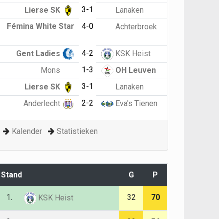
3-1
Lierse SK
Lanaken
Fémina White Star
4-0
Achterbroek
4-2
Gent Ladies
KSK Heist
1-3
Mons
OH Leuven
3-1
Lierse SK
Lanaken
2-2
Anderlecht
Eva's Tienen
Kalender
Statistieken
Stand
G
P
1.
32
70
KSK Heist