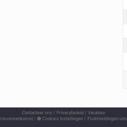
Contacteer ons
/
Privacybeleid
/
Vacature
ersovereenkomst
/
Cookies Instellingen
/
Pushmeldingen uits