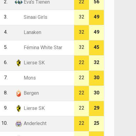
2.
22
56
Eva's Tienen
3.
32
49
Sinaai Girls
4.
32
49
Lanaken
5.
32
45
Fémina White Star
6.
22
32
Lierse SK
7.
22
30
Mons
8.
22
30
Bergen
9.
22
29
Lierse SK
10.
22
25
Anderlecht