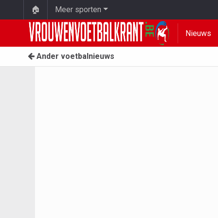
🏠
Meer sporten
Nieuws
Ander voetbalnieuws