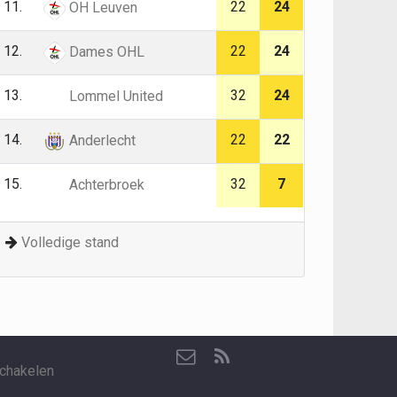
11.
22
24
OH Leuven
12.
22
24
Dames OHL
13.
32
24
Lommel United
14.
22
22
Anderlecht
15.
32
7
Achterbroek
Volledige stand
chakelen