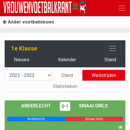
Ander voetbalnieuws
1e Klasse
Nieuws
Kalender
Stand
Stand
Wedstrijden
Statistieken
ANDERLECHT
SINAAI GIRLS
0-1
Anderlecht
Sinaai Girls