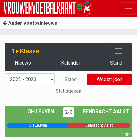
Ander voetbalnieuws
1e Klasse
Nieuws
Kalender
Stand
Stand
Wedstrijden
Statistieken
OH LEUVEN
EENDRACHT AALST
2-0
OH Leuven
Eendracht Aalst