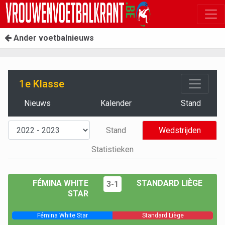
Ander voetbalnieuws
1e Klasse
Nieuws
Kalender
Stand
Stand
Wedstrijden
Statistieken
FÉMINA WHITE
STANDARD LIÈGE
3-1
STAR
Fémina White Star
Standard Liège