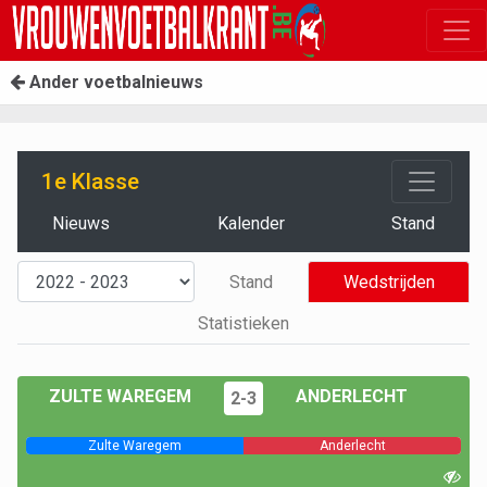
Ander voetbalnieuws
1e Klasse
Nieuws
Kalender
Stand
Stand
Wedstrijden
Statistieken
ZULTE WAREGEM
ANDERLECHT
2-3
Zulte Waregem
Anderlecht