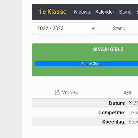
1e Klasse
Nieuws
Kalender
Stand
Stand
SINAAI GIRLS
Sinaai Girls
Verslag
Datum:
21/
Competitie:
1e 
Speeldag:
Spe