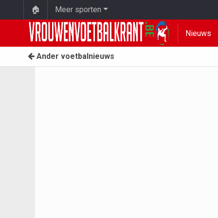
🏠
Meer sporten
Nieuws
Ander voetbalnieuws