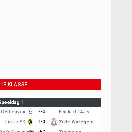
1E KLASSE
Speeldag 1
2-0
OH Leuven
Eendracht Aalst
1-3
Lierse SK
Zulte Waregem
0-2
Eva's Tienen
Zonhoven