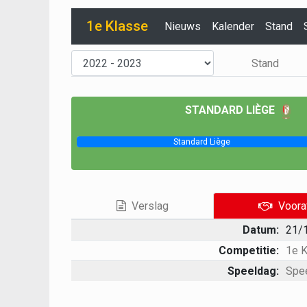
1e Klasse
Nieuws
Kalender
Stand
Stand
STANDARD LIÈGE
Standard Liège
Verslag
Voora
Datum:
21/
Competitie:
1e 
Speeldag:
Spe