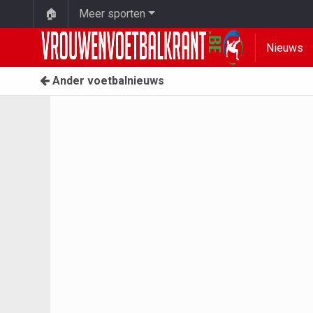
🏠
Meer sporten
Nieuws
Ander voetbalnieuws