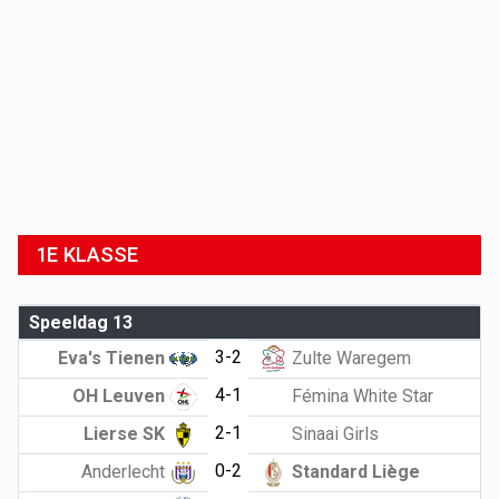
1E KLASSE
Speeldag 13
3-2
Eva's Tienen
Zulte Waregem
4-1
OH Leuven
Fémina White Star
2-1
Lierse SK
Sinaai Girls
0-2
Anderlecht
Standard Liège