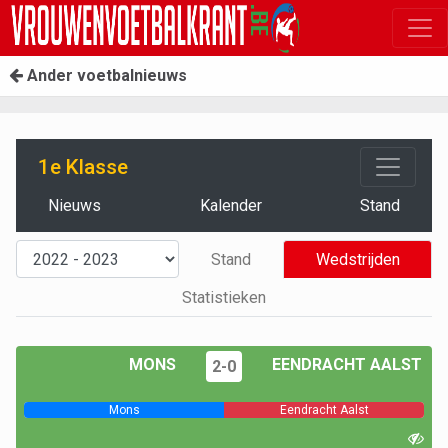
Ander voetbalnieuws
1e Klasse
Nieuws
Kalender
Stand
Stand
Wedstrijden
Statistieken
MONS
EENDRACHT AALST
2-0
Mons
Eendracht Aalst