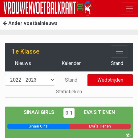
Ander voetbalnieuws
1e Klasse
Nieuws
Kalender
Stand
Stand
Wedstrijden
Statistieken
SINAAI GIRLS
EVA'S TIENEN
0-1
Sinaai Girls
Eva's Tienen