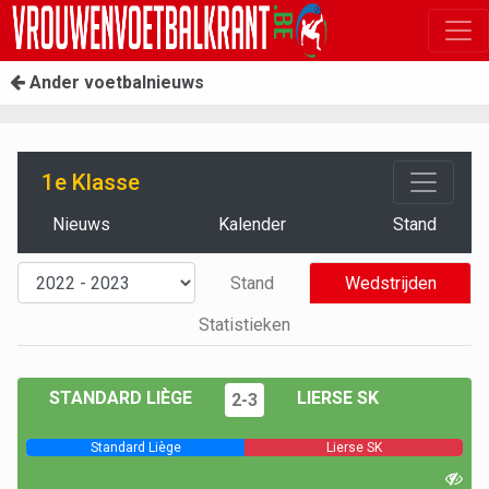
Ander voetbalnieuws
1e Klasse
Nieuws
Kalender
Stand
Stand
Wedstrijden
Statistieken
STANDARD LIÈGE
LIERSE SK
2-3
Standard Liège
Lierse SK