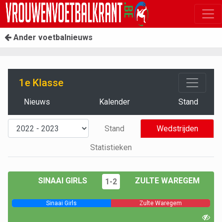
Ander voetbalnieuws
1e Klasse
Nieuws
Kalender
Stand
Stand
Wedstrijden
Statistieken
SINAAI GIRLS
ZULTE WAREGEM
1-2
Sinaai Girls
Zulte Waregem