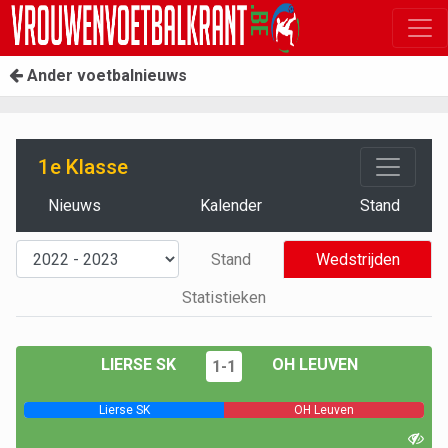
Ander voetbalnieuws
1e Klasse
Nieuws
Kalender
Stand
Stand
Wedstrijden
Statistieken
LIERSE SK
OH LEUVEN
1-1
Lierse SK
OH Leuven