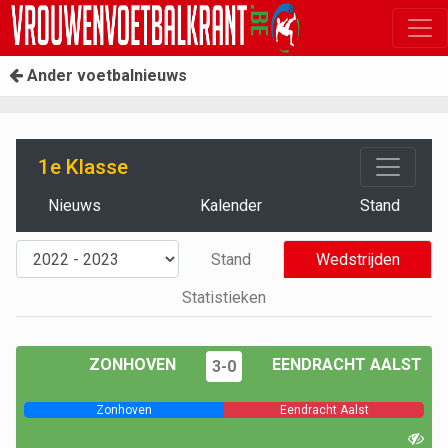
Ander voetbalnieuws
1e Klasse
Nieuws
Kalender
Stand
Stand
Wedstrijden
Statistieken
ZONHOVEN
EENDRACHT AALST
3-0
Zonhoven
Eendracht Aalst