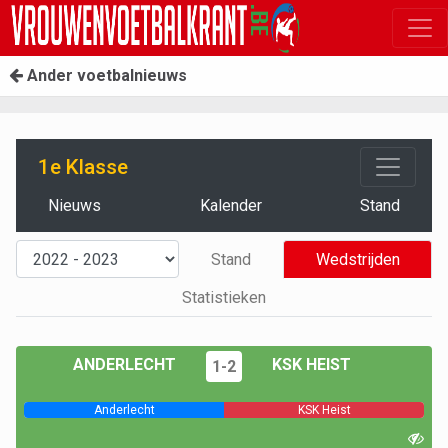
Ander voetbalnieuws
1e Klasse
Nieuws
Kalender
Stand
Stand
Wedstrijden
Statistieken
ANDERLECHT
KSK HEIST
1-2
Anderlecht
KSK Heist