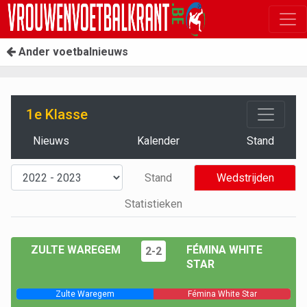
Ander voetbalnieuws
1e Klasse
Nieuws
Kalender
Stand
Stand
Wedstrijden
Statistieken
ZULTE WAREGEM
FÉMINA WHITE
2-2
STAR
Zulte Waregem
Fémina White Star