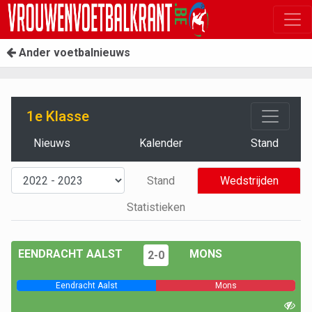
Ander voetbalnieuws
1e Klasse
Nieuws
Kalender
Stand
Stand
Wedstrijden
Statistieken
EENDRACHT AALST
MONS
2-0
Eendracht Aalst
Mons