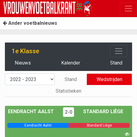
Ander voetbalnieuws
1e Klasse
Nieuws
Kalender
Stand
Stand
Wedstrijden
Statistieken
EENDRACHT AALST
STANDARD LIÈGE
2-0
Eendracht Aalst
Standard Liège