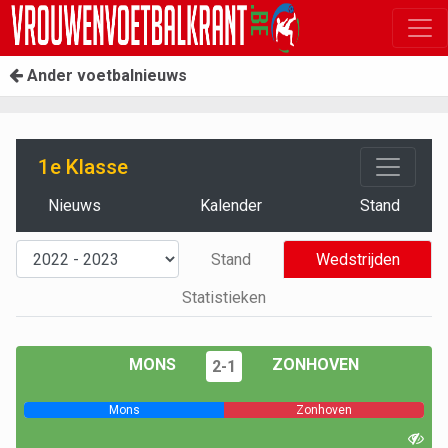
Ander voetbalnieuws
1e Klasse
Nieuws
Kalender
Stand
Stand
Wedstrijden
Statistieken
MONS
ZONHOVEN
2-1
Mons
Zonhoven