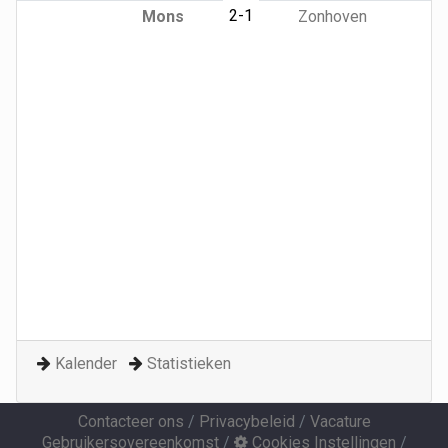
2-1
Mons
Zonhoven
Kalender
Statistieken
Contacteer ons
/
Privacybeleid
/
Vacature
Gebruikersovereenkomst
/
Cookies Instellingen
/