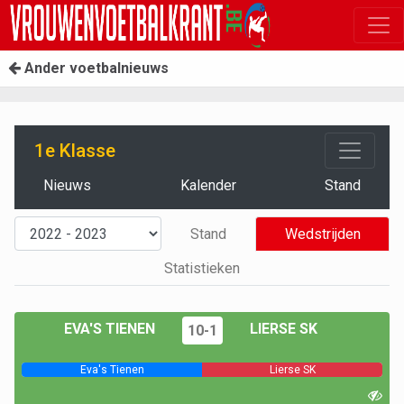
Ander voetbalnieuws
1e Klasse
Nieuws
Kalender
Stand
Stand
Wedstrijden
Statistieken
EVA'S TIENEN
LIERSE SK
10-1
Eva's Tienen
Lierse SK