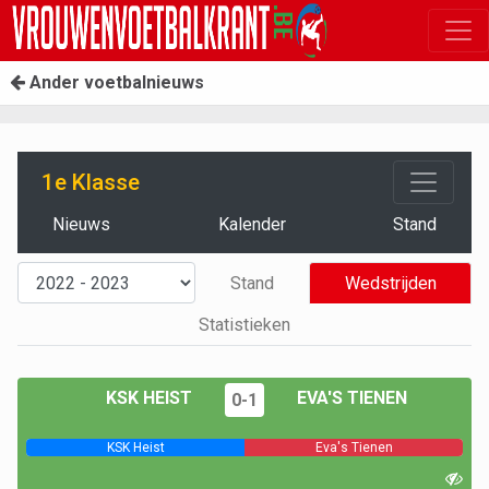
Ander voetbalnieuws
1e Klasse
Nieuws
Kalender
Stand
Stand
Wedstrijden
Statistieken
KSK HEIST
EVA'S TIENEN
0-1
KSK Heist
Eva's Tienen