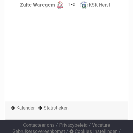
1-0
Zulte Waregem
KSK Heist
Kalender
Statistieken
Contacteer ons
/
Privacybeleid
/
Vacature
Gebruikersovereenkomst
/
Cookies Instellingen
/