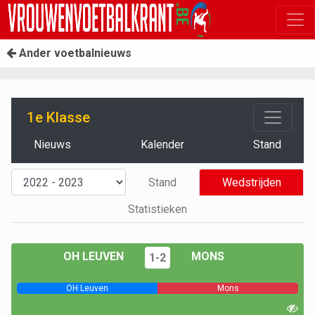
Ander voetbalnieuws
1e Klasse
Nieuws
Kalender
Stand
Stand
Wedstrijden
Statistieken
OH LEUVEN
MONS
1-2
OH Leuven
Mons