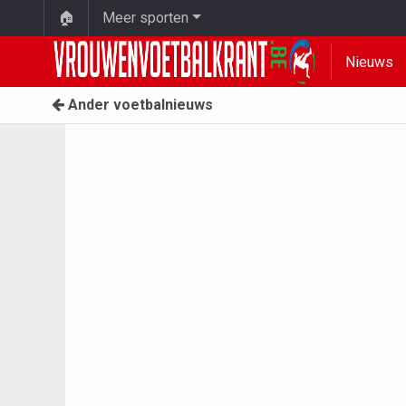
🏠
Meer sporten
Nieuws
Ander voetbalnieuws