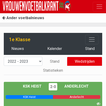
Ander voetbalnieuws
1e Klasse
Nieuws
Kalender
Stand
Stand
Wedstrijden
Statistieken
KSK HEIST
ANDERLECHT
2-0
KSK Heist
Anderlecht