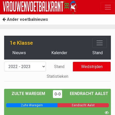
Ander voetbalnieuws
1e Klasse
Nieuws
Kalender
Stand
Stand
Wedstrijden
Statistieken
ZULTE WAREGEM
EENDRACHT AALST
0-0
Zulte Waregem
Eendracht Aalst