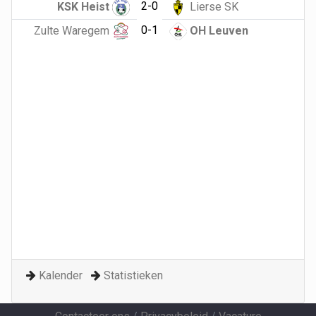
2-0
KSK Heist
Lierse SK
0-1
Zulte Waregem
OH Leuven
Kalender
Statistieken