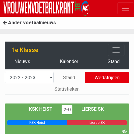
Ander voetbalnieuws
1e Klasse
Nieuws
Kalender
Stand
Stand
Wedstrijden
Statistieken
KSK HEIST
LIERSE SK
2-0
KSK Heist
Lierse SK