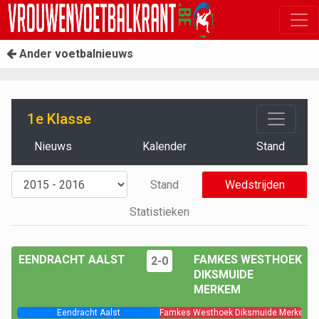
Ander voetbalnieuws
1e Klasse
Nieuws
Kalender
Stand
Stand
Wedstrijden
Statistieken
EENDRACHT AALST
FAMKES WESTHOEK
2-0
DIKSMUIDE
MERKEM
Eendracht Aalst
Famkes Westhoek Diksmuide Merkem