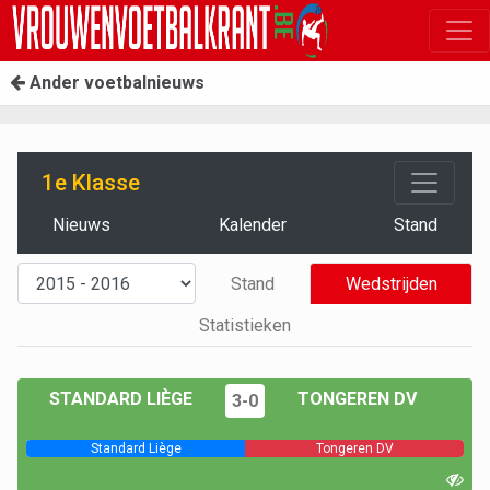
Ander voetbalnieuws
1e Klasse
Nieuws
Kalender
Stand
Stand
Wedstrijden
Statistieken
STANDARD LIÈGE
TONGEREN DV
3-0
Standard Liège
Tongeren DV