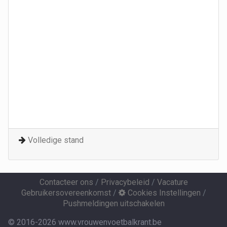
Volledige stand
Contacteer ons
/
Privacybeleid
/
Vacature
Gebruikersovereenkomst
/
Cookies Instellingen
/
Pushmeldingen uitschakelen
© 2016-2026 www.vrouwenvoetbalkrant.be