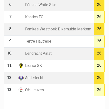
6.
26
Fémina White Star
7.
26
Kontich FC
8.
26
Famkes Westhoek Diksmuide Merkem
9.
26
Tertre Hautrage
10.
26
Eendracht Aalst
11.
26
Lierse SK
12.
26
Anderlecht
13.
26
OH Leuven