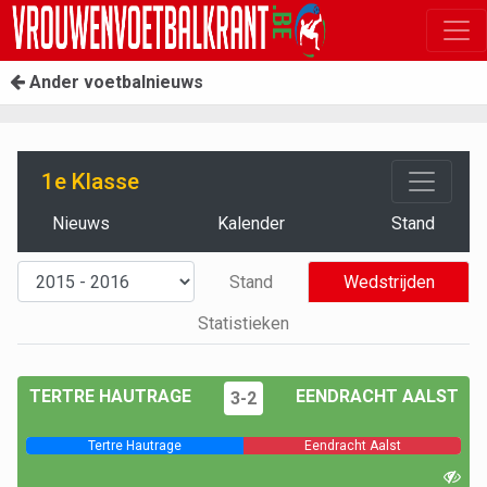
Ander voetbalnieuws
1e Klasse
Nieuws
Kalender
Stand
Stand
Wedstrijden
Statistieken
TERTRE HAUTRAGE
EENDRACHT AALST
3-2
Tertre Hautrage
Eendracht Aalst