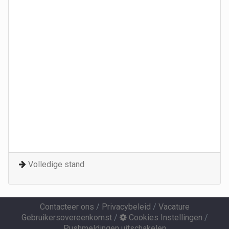
Volledige stand
Contacteer ons
/
Privacybeleid
/
Vacature
Gebruikersovereenkomst
/
Cookies Instellingen
/
Pushmeldingen uitschakelen