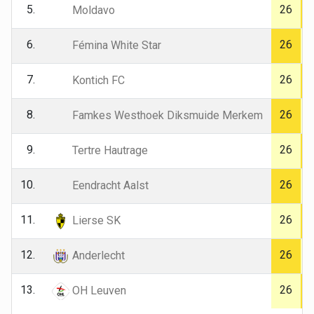
5.
26
Moldavo
6.
26
Fémina White Star
7.
26
Kontich FC
8.
26
Famkes Westhoek Diksmuide Merkem
9.
26
Tertre Hautrage
10.
26
Eendracht Aalst
11.
26
Lierse SK
12.
26
Anderlecht
13.
26
OH Leuven