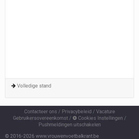
Volledige stand
Contacteer ons
/
Privacybeleid
/
Vacature
Gebruikersovereenkomst
/
Cookies Instellingen
/
Pushmeldingen uitschakelen
© 2016-2026 www.vrouwenvoetbalkrant.be