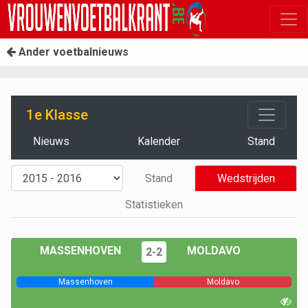
Ander voetbalnieuws
1e Klasse
Nieuws
Kalender
Stand
Stand
Wedstrijden
Statistieken
MASSENHOVEN
MOLDAVO
2-2
Massenhoven
Moldavo