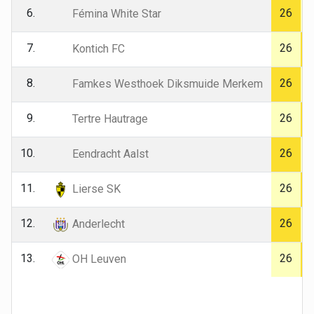
6.
26
Fémina White Star
7.
26
Kontich FC
8.
26
Famkes Westhoek Diksmuide Merkem
9.
26
Tertre Hautrage
10.
26
Eendracht Aalst
11.
26
Lierse SK
12.
26
Anderlecht
13.
26
OH Leuven