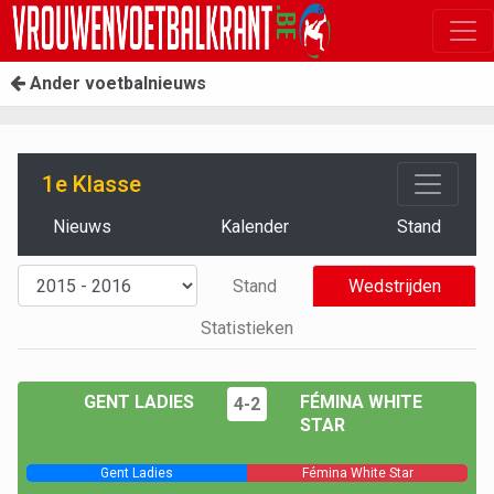
Ander voetbalnieuws
1e Klasse
Nieuws
Kalender
Stand
Stand
Wedstrijden
Statistieken
GENT LADIES
FÉMINA WHITE
4-2
STAR
Gent Ladies
Fémina White Star