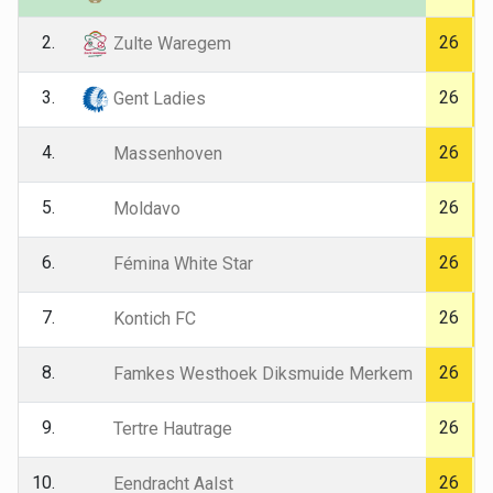
2.
26
Zulte Waregem
3.
26
Gent Ladies
4.
26
Massenhoven
5.
26
Moldavo
6.
26
Fémina White Star
7.
26
Kontich FC
8.
26
Famkes Westhoek Diksmuide Merkem
9.
26
Tertre Hautrage
10.
26
Eendracht Aalst