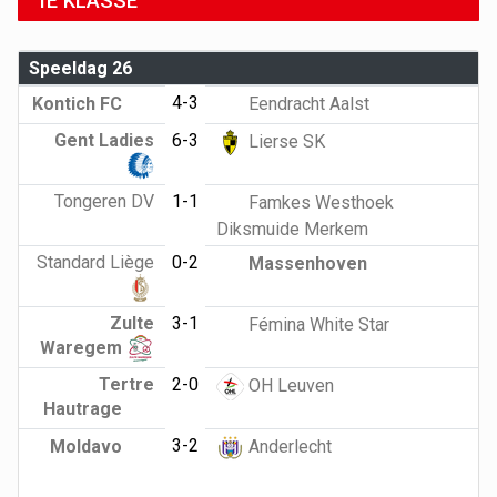
1E KLASSE
Speeldag 26
4-3
Kontich FC
Eendracht Aalst
Gent Ladies
6-3
Lierse SK
Tongeren DV
1-1
Famkes Westhoek
Diksmuide Merkem
Standard Liège
0-2
Massenhoven
Zulte
3-1
Fémina White Star
Waregem
Tertre
2-0
OH Leuven
Hautrage
3-2
Moldavo
Anderlecht