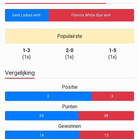
Gent Ladies wint
Fémina White Star wint
Populairste
1-3
2-0
1-5
(1x)
(1x)
(1x)
Vergelijking
Positie
3
6
Punten
50
38
Gewonnen
16
12