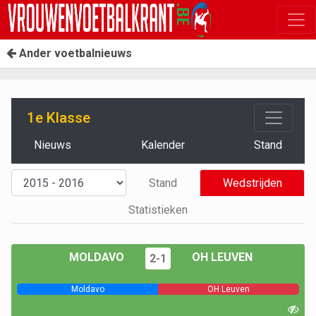
Ander voetbalnieuws
1e Klasse
Nieuws
Kalender
Stand
Stand
Wedstrijden
Statistieken
MOLDAVO
OH LEUVEN
2-1
Moldavo
OH Leuven