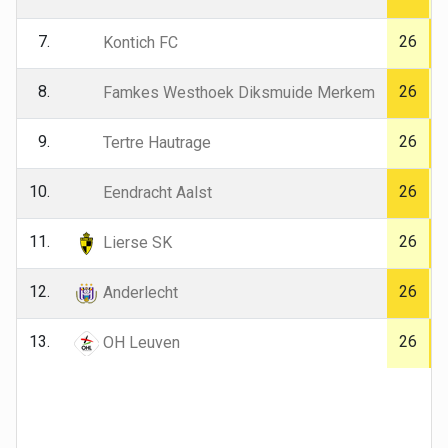
7.
26
Kontich FC
8.
26
Famkes Westhoek Diksmuide Merkem
9.
26
Tertre Hautrage
10.
26
Eendracht Aalst
11.
26
Lierse SK
12.
26
Anderlecht
13.
26
OH Leuven