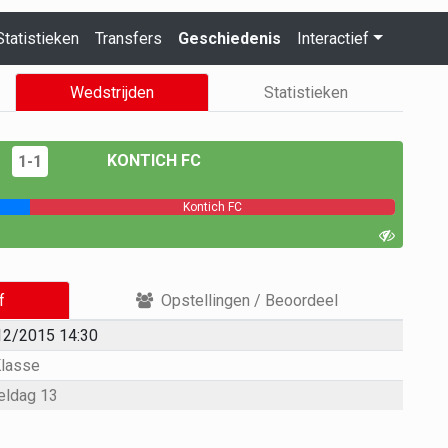
Statistieken
Transfers
Geschiedenis
Interactief
Wedstrijden
Statistieken
KONTICH FC
1-1
Kontich FC
f
Opstellingen / Beoordeel
12/2015 14:30
Klasse
eldag 13