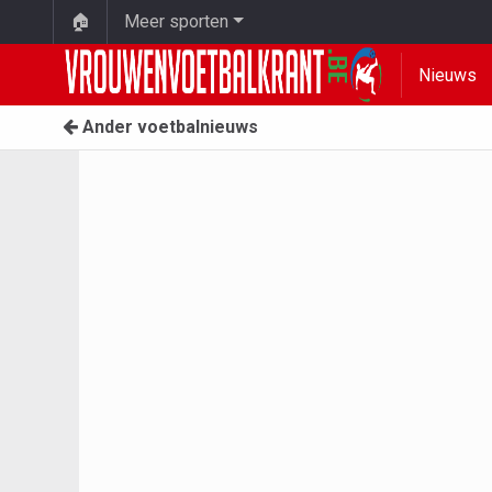
🏠
Meer sporten
Nieuws
Ander voetbalnieuws