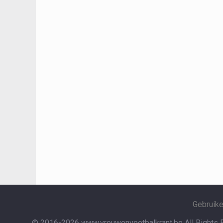
Gebruik
© 2016-2026 www.vrouwenvoetbalkrant.be
All Rights