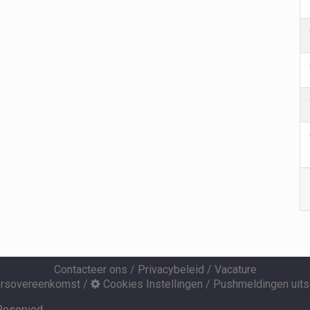
Contacteer ons
/
Privacybeleid
/
Vacature
ersovereenkomst
/
Cookies Instellingen
/
Pushmeldingen uits
 Reserved