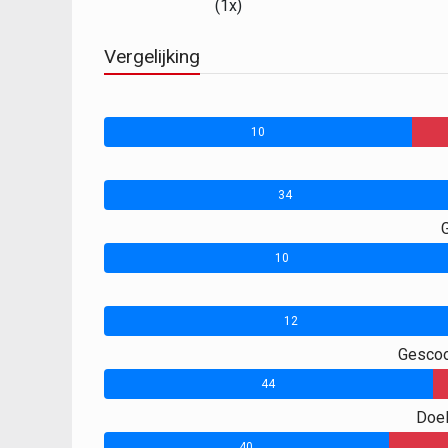
(1x)
Vergelijking
10
34
10
12
Gescoo
44
Doel
40