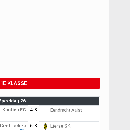
1E KLASSE
Speeldag 26
Kontich FC
4-3
Eendracht Aalst
Gent Ladies
6-3
Lierse SK