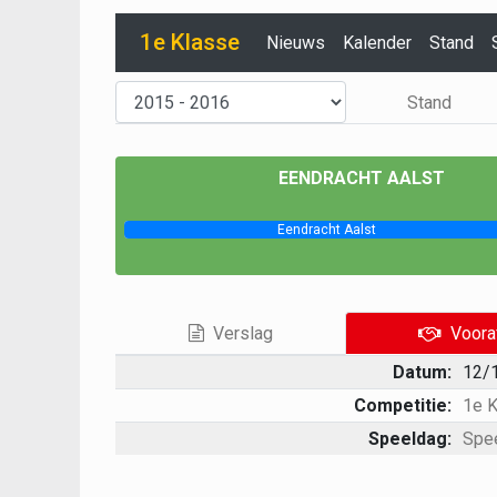
1e Klasse
Nieuws
Kalender
Stand
Stand
EENDRACHT AALST
Eendracht Aalst
Verslag
Voora
Datum:
12/
Competitie:
1e 
Speeldag:
Spe