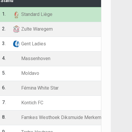
Stand
G
P
1.
26
59
Standard Liège
2.
26
58
Zulte Waregem
3.
26
50
Gent Ladies
4.
26
43
Massenhoven
5.
26
40
Moldavo
6.
26
38
Fémina White Star
7.
26
36
Kontich FC
8.
26
36
Famkes Westhoek Diksmuide Merkem
9.
26
35