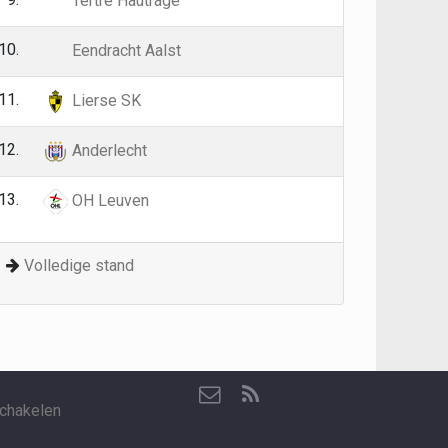
Tertre Hautrage
10.
26
34
Eendracht Aalst
11.
26
31
Lierse SK
12.
26
25
Anderlecht
13.
26
10
OH Leuven
Volledige stand
chakelen