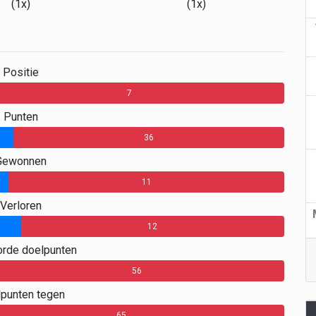
(1x)
(1x)
Positie
7
Punten
36
Gewonnen
11
Verloren
12
rde doelpunten
56
punten tegen
65