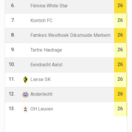
6.
26
Fémina White Star
7.
26
Kontich FC
8.
26
Famkes Westhoek Diksmuide Merkem
9.
26
Tertre Hautrage
10.
26
Eendracht Aalst
11.
26
Lierse SK
12.
26
Anderlecht
13.
26
OH Leuven