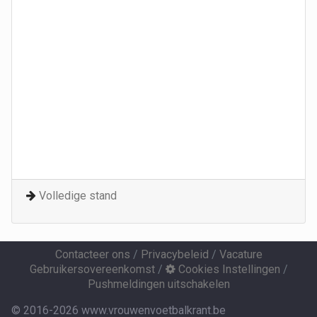
Volledige stand
Contacteer ons
/
Privacybeleid
/
Vacature
Gebruikersovereenkomst
/
Cookies Instellingen
/
Pushmeldingen uitschakelen
© 2016-2026 www.vrouwenvoetbalkrant.be