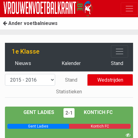
Ander voetbalnieuws
1e Klasse
Nieuws
Kalender
Stand
Stand
Wedstrijden
Statistieken
GENT LADIES
KONTICH FC
2-1
Gent Ladies
Kontich FC