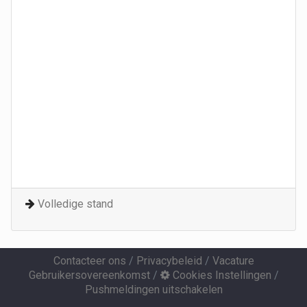
Volledige stand
Contacteer ons
/
Privacybeleid
/
Vacature
Gebruikersovereenkomst
/
Cookies Instellingen
/
Pushmeldingen uitschakelen