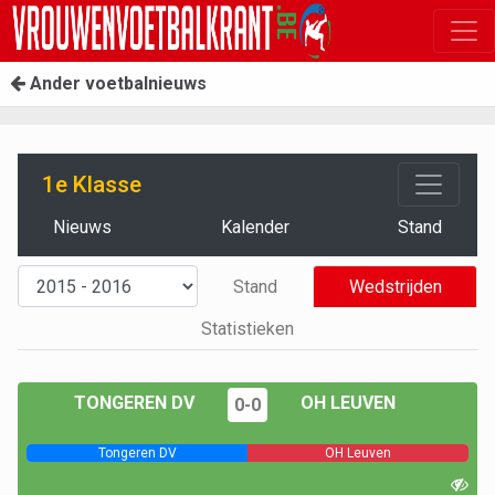
Ander voetbalnieuws
1e Klasse
Nieuws
Kalender
Stand
Stand
Wedstrijden
Statistieken
TONGEREN DV
OH LEUVEN
0-0
Tongeren DV
OH Leuven