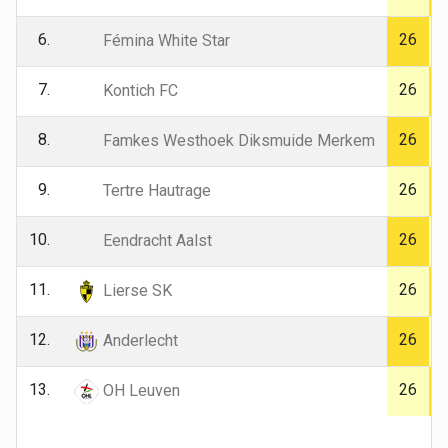
6.
26
Fémina White Star
7.
26
Kontich FC
8.
26
Famkes Westhoek Diksmuide Merkem
9.
26
Tertre Hautrage
10.
26
Eendracht Aalst
11.
26
Lierse SK
12.
26
Anderlecht
13.
26
OH Leuven