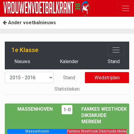
Ander voetbalnieuws
1e Klasse
Nieuws
Kalender
Stand
Stand
Wedstrijden
Statistieken
MASSENHOVEN
FAMKES WESTHOEK
1-0
DIKSMUIDE
MERKEM
Massenhoven
Famkes Westhoek Diksmuide Merkem