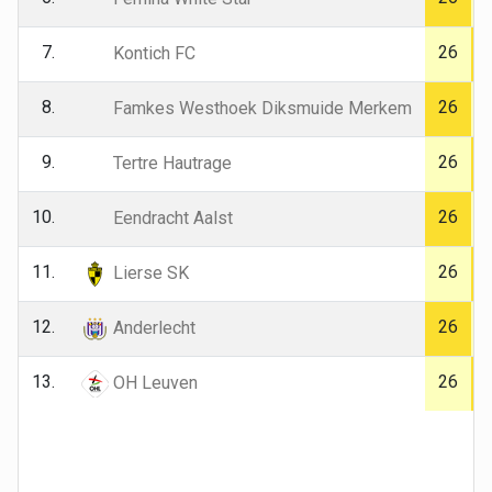
7.
26
Kontich FC
8.
26
Famkes Westhoek Diksmuide Merkem
9.
26
Tertre Hautrage
10.
26
Eendracht Aalst
11.
26
Lierse SK
12.
26
Anderlecht
13.
26
OH Leuven