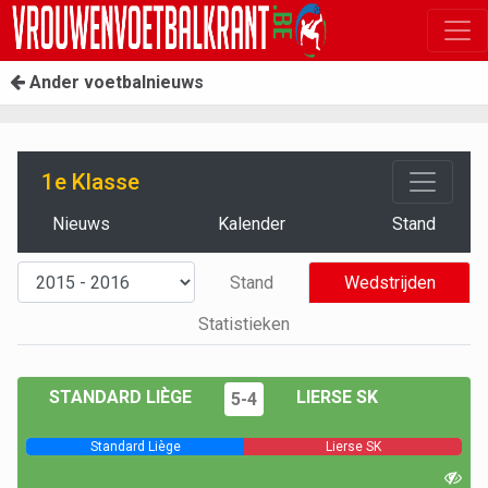
Ander voetbalnieuws
1e Klasse
Nieuws
Kalender
Stand
Stand
Wedstrijden
Statistieken
STANDARD LIÈGE
LIERSE SK
5-4
Standard Liège
Lierse SK