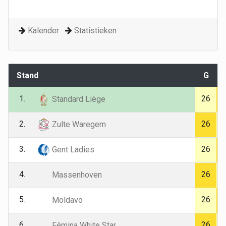
Kalender
Statistieken
Stand
G
1.
26
Standard Liège
2.
26
Zulte Waregem
3.
26
Gent Ladies
4.
26
Massenhoven
5.
26
Moldavo
6.
26
Fémina White Star