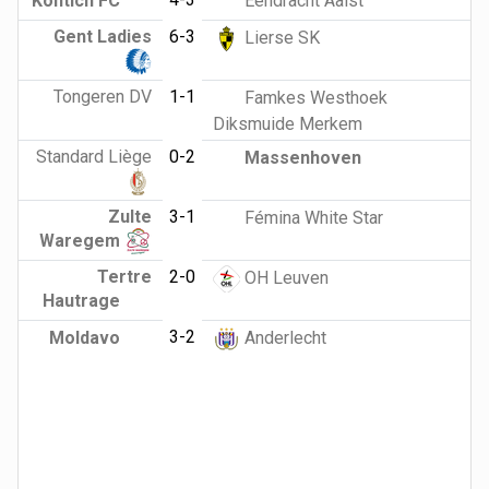
Kontich FC
Eendracht Aalst
Gent Ladies
6-3
Lierse SK
Tongeren DV
1-1
Famkes Westhoek
Diksmuide Merkem
Standard Liège
0-2
Massenhoven
Zulte
3-1
Fémina White Star
Waregem
Tertre
2-0
OH Leuven
Hautrage
3-2
Moldavo
Anderlecht