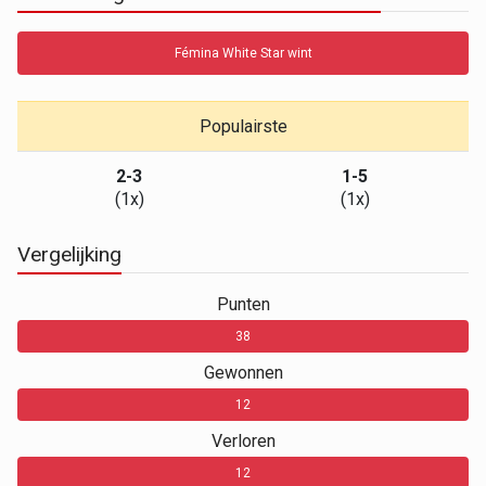
Fémina White Star wint
Populairste
2-3
1-5
(1x)
(1x)
Vergelijking
Punten
0
38
Gewonnen
0
12
Verloren
0
12