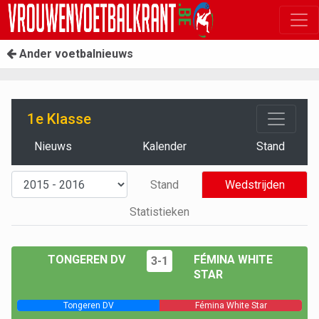
Ander voetbalnieuws
1e Klasse
Nieuws
Kalender
Stand
Stand
Wedstrijden
Statistieken
TONGEREN DV
FÉMINA WHITE
3-1
STAR
Tongeren DV
Fémina White Star