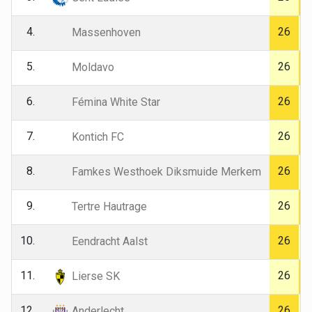
4.
26
Massenhoven
5.
26
Moldavo
6.
26
Fémina White Star
7.
26
Kontich FC
8.
26
Famkes Westhoek Diksmuide Merkem
9.
26
Tertre Hautrage
10.
26
Eendracht Aalst
11.
26
Lierse SK
12.
26
Anderlecht