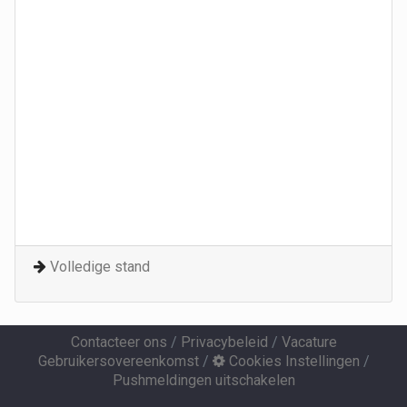
Volledige stand
Contacteer ons
/
Privacybeleid
/
Vacature
Gebruikersovereenkomst
/
Cookies Instellingen
/
Pushmeldingen uitschakelen