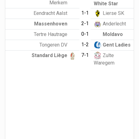
Merkem
White Star
1-1
Eendracht Aalst
Lierse SK
2-1
Massenhoven
Anderlecht
0-1
Tertre Hautrage
Moldavo
1-2
Tongeren DV
Gent Ladies
7-1
Standard Liège
Zulte
Waregem