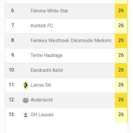
6.
26
Fémina White Star
7.
26
Kontich FC
8.
26
Famkes Westhoek Diksmuide Merkem
9.
26
Tertre Hautrage
10.
26
Eendracht Aalst
11.
26
Lierse SK
12.
26
Anderlecht
13.
26
OH Leuven