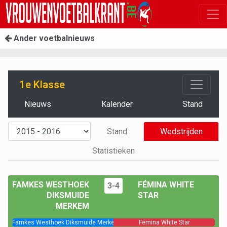
Ander voetbalnieuws
1e Klasse
Nieuws
Kalender
Stand
Stand
Wedstrijden
Statistieken
FAMKES WESTHOEK
FÉMINA WHITE
3-4
DIKSMUIDE
STAR
MERKEM
Famkes Westhoek Diksmuide Merkem
Fémina White Star