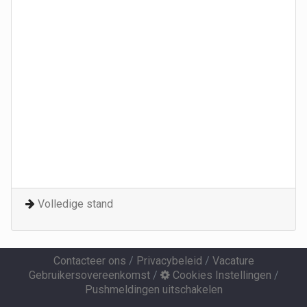
Volledige stand
Contacteer ons
/
Privacybeleid
/
Vacature
Gebruikersovereenkomst
/
Cookies Instellingen
/
Pushmeldingen uitschakelen