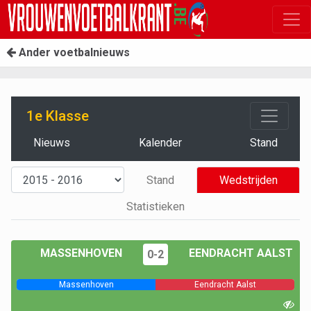
Ander voetbalnieuws
1e Klasse
Nieuws
Kalender
Stand
Stand
Wedstrijden
Statistieken
MASSENHOVEN
EENDRACHT AALST
0-2
Massenhoven
Eendracht Aalst