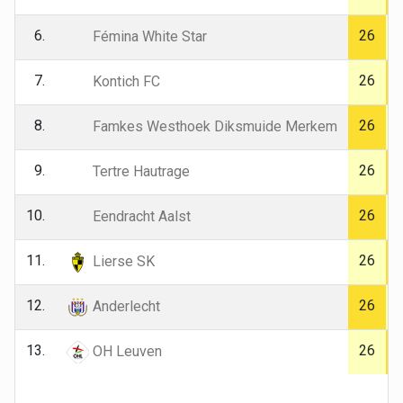
6.
26
Fémina White Star
7.
26
Kontich FC
8.
26
Famkes Westhoek Diksmuide Merkem
9.
26
Tertre Hautrage
10.
26
Eendracht Aalst
11.
26
Lierse SK
12.
26
Anderlecht
13.
26
OH Leuven