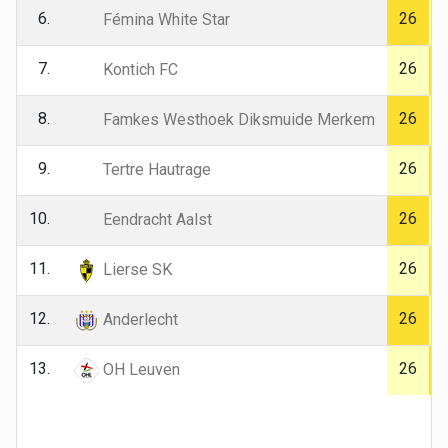
6.
26
Fémina White Star
7.
26
Kontich FC
8.
26
Famkes Westhoek Diksmuide Merkem
9.
26
Tertre Hautrage
10.
26
Eendracht Aalst
11.
26
Lierse SK
12.
26
Anderlecht
13.
26
OH Leuven