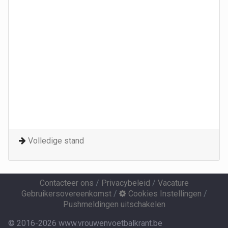
Volledige stand
Contacteer ons
/
Privacybeleid
/
Vacature
Gebruikersovereenkomst
/
Cookies Instellingen
/
Pushmeldingen uitschakelen
© 2016-2026 www.vrouwenvoetbalkrant.be