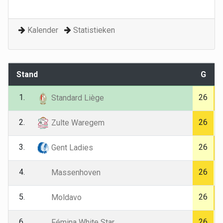
Kalender
Statistieken
Stand
G
1.
26
Standard Liège
2.
26
Zulte Waregem
3.
26
Gent Ladies
4.
26
Massenhoven
5.
26
Moldavo
6.
26
Fémina White Star