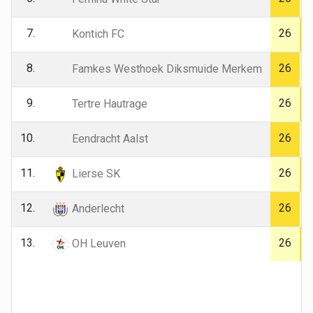
7.
26
Kontich FC
8.
26
Famkes Westhoek Diksmuide Merkem
9.
26
Tertre Hautrage
10.
26
Eendracht Aalst
11.
26
Lierse SK
12.
26
Anderlecht
13.
26
OH Leuven