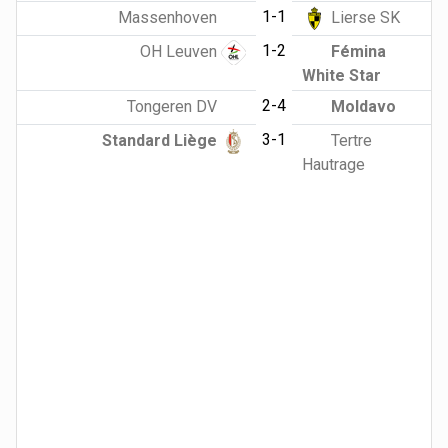
1-1
Massenhoven
Lierse SK
1-2
OH Leuven
Fémina
White Star
2-4
Tongeren DV
Moldavo
3-1
Standard Liège
Tertre
Hautrage