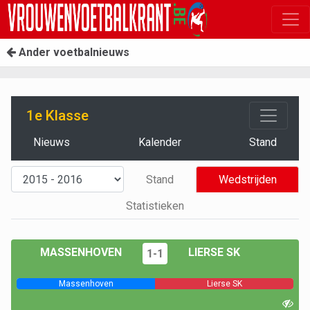
Ander voetbalnieuws
1e Klasse
Nieuws
Kalender
Stand
Stand
Wedstrijden
Statistieken
MASSENHOVEN
LIERSE SK
1-1
Massenhoven
Lierse SK