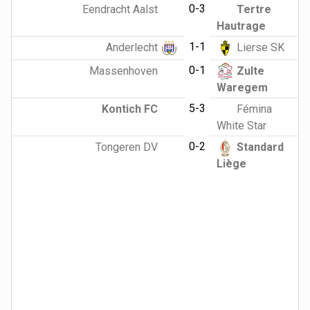
0-3
Eendracht Aalst
Tertre
Hautrage
1-1
Anderlecht
Lierse SK
0-1
Massenhoven
Zulte
Waregem
5-3
Kontich FC
Fémina
White Star
0-2
Tongeren DV
Standard
Liège