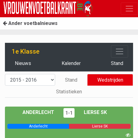
Ander voetbalnieuws
1e Klasse
Nieuws
Kalender
Stand
Stand
Wedstrijden
Statistieken
ANDERLECHT
LIERSE SK
1-1
Anderlecht
Lierse SK