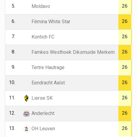
5.
26
Moldavo
6.
26
Fémina White Star
7.
26
Kontich FC
8.
26
Famkes Westhoek Diksmuide Merkem
9.
26
Tertre Hautrage
10.
26
Eendracht Aalst
11.
26
Lierse SK
12.
26
Anderlecht
13.
26
OH Leuven