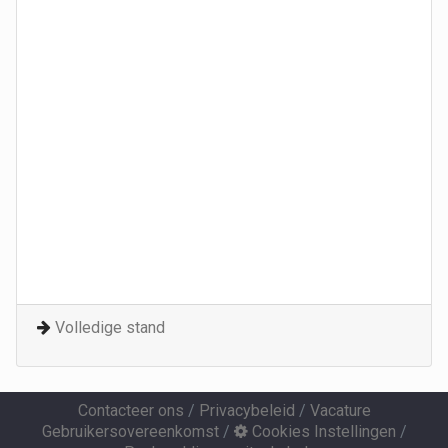
Volledige stand
Contacteer ons
/
Privacybeleid
/
Vacature
Gebruikersovereenkomst
/
Cookies Instellingen
/