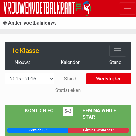
Ander voetbalnieuws
1e Klasse
Nieuws
Kalender
Stand
Stand
Wedstrijden
Statistieken
KONTICH FC
FÉMINA WHITE
5-3
STAR
Kontich FC
Fémina White Star