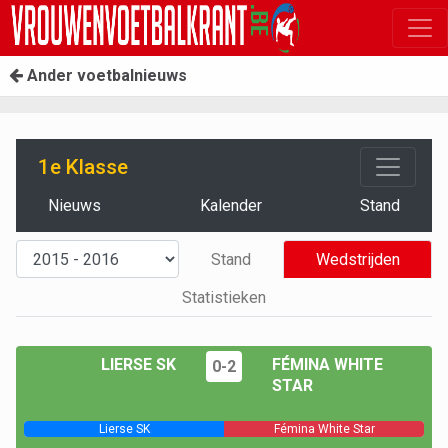
Ander voetbalnieuws
1e Klasse
Nieuws
Kalender
Stand
Stand
Wedstrijden
Statistieken
LIERSE SK
FÉMINA WHITE
0-2
STAR
Lierse SK
Fémina White Star