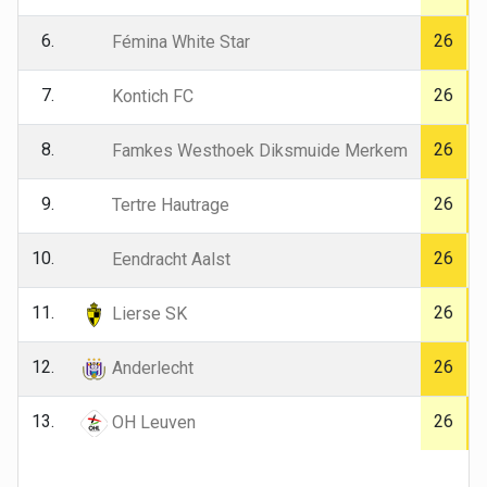
6.
26
Fémina White Star
7.
26
Kontich FC
8.
26
Famkes Westhoek Diksmuide Merkem
9.
26
Tertre Hautrage
10.
26
Eendracht Aalst
11.
26
Lierse SK
12.
26
Anderlecht
13.
26
OH Leuven