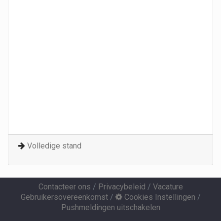
Volledige stand
Contacteer ons
/
Privacybeleid
/
Vacature
Gebruikersovereenkomst
/
Cookies Instellingen
/
Pushmeldingen uitschakelen