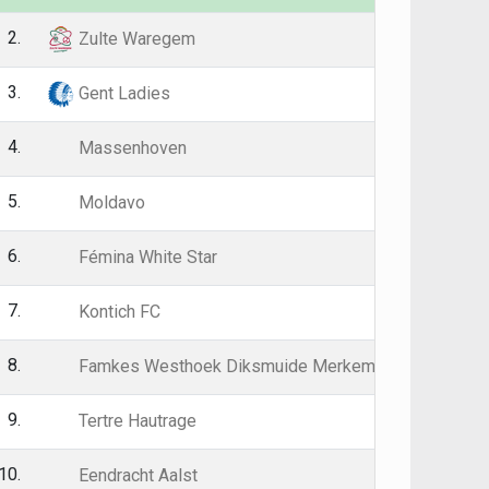
2.
26
58
Zulte Waregem
3.
26
50
Gent Ladies
4.
26
43
Massenhoven
5.
26
40
Moldavo
6.
26
38
Fémina White Star
7.
26
36
Kontich FC
8.
26
36
Famkes Westhoek Diksmuide Merkem
9.
26
35
Tertre Hautrage
10.
26
34
Eendracht Aalst