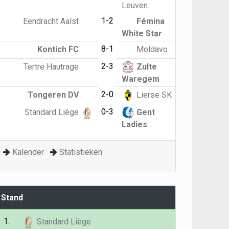
Leuven
1-2
Eendracht Aalst
Fémina
White Star
8-1
Kontich FC
Moldavo
2-3
Tertre Hautrage
Zulte
Waregem
2-0
Tongeren DV
Lierse SK
0-3
Standard Liège
Gent
Ladies
Kalender
Statistieken
Stand
G
P
1.
26
59
Standard Liège