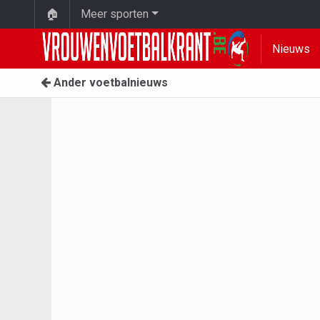
🏠
Meer sporten
Nieuws
Ander voetbalnieuws