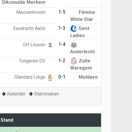
Diksmuide Merkem
1-5
Massenhoven
Fémina
White Star
1-3
Eendracht Aalst
Gent
Ladies
1-4
OH Leuven
Anderlecht
1-2
Tongeren DV
Zulte
Waregem
0-1
Standard Liège
Moldavo
Kalender
Statistieken
Stand
G
P