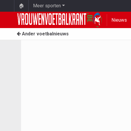
🏠
Meer sporten
Nieuws
Ander voetbalnieuws