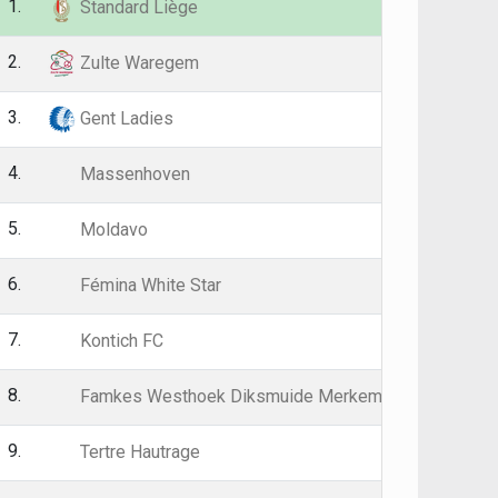
1.
26
59
Standard Liège
2.
26
58
Zulte Waregem
3.
26
50
Gent Ladies
4.
26
43
Massenhoven
5.
26
40
Moldavo
6.
26
38
Fémina White Star
7.
26
36
Kontich FC
8.
26
36
Famkes Westhoek Diksmuide Merkem
9.
26
35
Tertre Hautrage