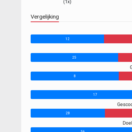
(1x)
Vergelijking
12
25
8
17
Gescoo
28
Doel
56