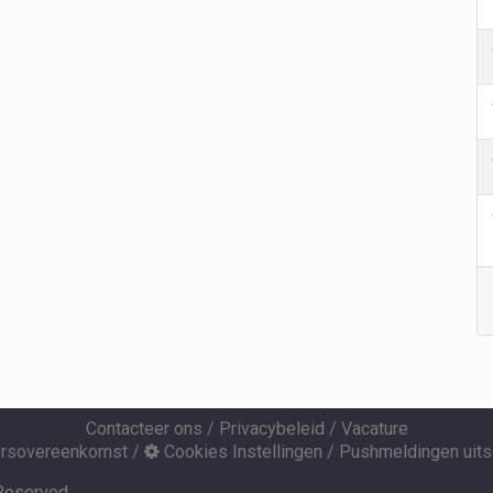
Contacteer ons
/
Privacybeleid
/
Vacature
ersovereenkomst
/
Cookies Instellingen
/
Pushmeldingen uits
 Reserved