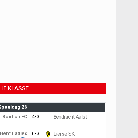
1E KLASSE
Speeldag 26
Kontich FC
4-3
Eendracht Aalst
Gent Ladies
6-3
Lierse SK