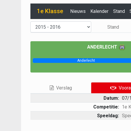
1e Klasse
Nieuws
Kalender
Stand
Stand
ANDERLECHT
Anderlecht
Verslag
Voora
Datum:
07/
Competitie:
1e 
Speeldag:
Spe