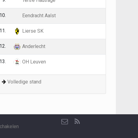
Tertre Hautrage
10.
26
34
Eendracht Aalst
11.
26
31
Lierse SK
12.
26
25
Anderlecht
13.
26
10
OH Leuven
Volledige stand
chakelen