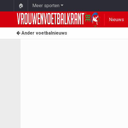
🏠
Meer sporten
Nieuws
Ander voetbalnieuws