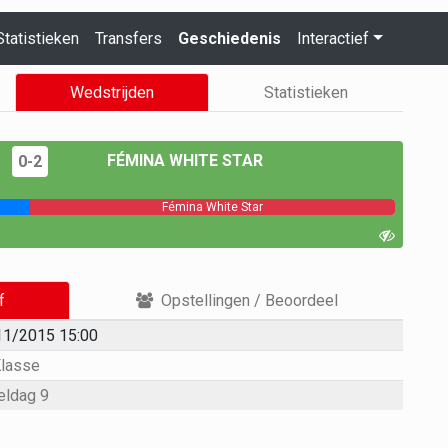
Statistieken
Transfers
Geschiedenis
Interactief
Wedstrijden
Statistieken
FÉMINA WHITE STAR
0-2
Fémina White Star
f
Opstellingen / Beoordeel
11/2015 15:00
Klasse
eldag 9