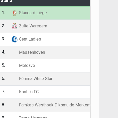
Stand
G
P
1.
26
59
Standard Liège
2.
26
58
Zulte Waregem
3.
26
50
Gent Ladies
4.
26
43
Massenhoven
5.
26
40
Moldavo
6.
26
38
Fémina White Star
7.
26
36
Kontich FC
8.
26
36
Famkes Westhoek Diksmuide Merkem
9.
26
35