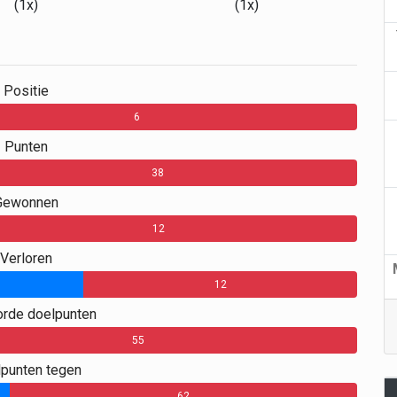
(1x)
(1x)
Positie
6
Punten
38
Gewonnen
12
Verloren
12
rde doelpunten
55
punten tegen
62