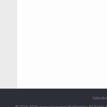
Gebruik
© 2016-2026 www.vrouwenvoetbalkrant.be
All Rights