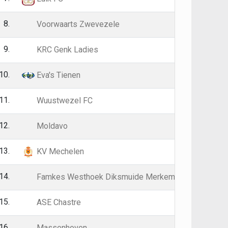
8.
2
3
Voorwaarts Zwevezele
9.
3
3
KRC Genk Ladies
10.
2
3
Eva's Tienen
11.
3
1
Wuustwezel FC
12.
3
1
Moldavo
13.
3
1
KV Mechelen
14.
3
1
Famkes Westhoek Diksmuide Merkem
15.
3
0
ASE Chastre
16.
4
0
Massenhoven