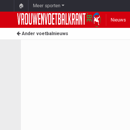
🏠
Meer sporten
Nieuws
Ander voetbalnieuws