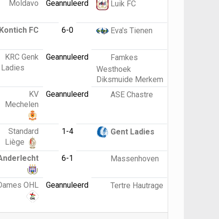
Moldavo
Geannuleerd
Luik FC
Kontich FC
6-0
Eva's Tienen
KRC Genk
Geannuleerd
Famkes
Ladies
Westhoek
Diksmuide Merkem
KV
Geannuleerd
ASE Chastre
Mechelen
Standard
1-4
Gent Ladies
Liège
Anderlecht
6-1
Massenhoven
Dames OHL
Geannuleerd
Tertre Hautrage