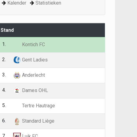
Kalender
Statistieken
Stand
G
P
1.
4
12
Kontich FC
2.
4
12
Gent Ladies
3.
4
8
Anderlecht
4.
3
7
Dames OHL
5.
3
7
Tertre Hautrage
6.
3
6
Standard Liège
7.
3
5
Luik FC