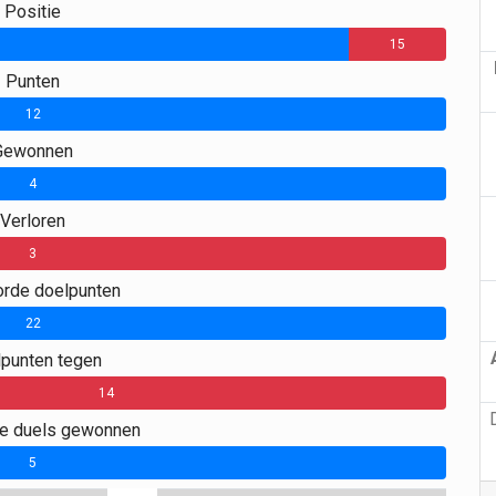
Positie
15
Punten
12
0
Gewonnen
4
0
Verloren
3
rde doelpunten
22
0
punten tegen
14
ge duels gewonnen
5
0
0