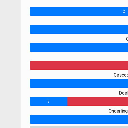
2
0
Gescoo
Doel
3
Onderlin