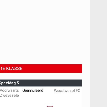
1E KLASSE
Speeldag 5
Voorwaarts
Geannuleerd
Wuustwezel FC
Zwevezele