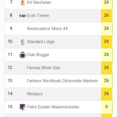
7.
26
KV Mechelen
8.
26
Eva's Tienen
9.
26
Renaissance Mons 44
10.
26
Standard Liège
11.
26
Club Brugge
12.
26
Fémina White Star
13.
26
Famkes Westhoek Diksmuide Merkem
14.
26
Moldavo
15.
0
Patro Eisden Maasmechelen