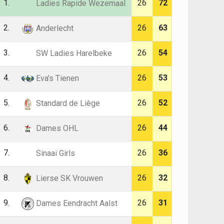
1.
26
72
Ladies Rapide Wezemaal
2.
26
63
Anderlecht
3.
26
54
SW Ladies Harelbeke
4.
26
53
Eva's Tienen
5.
26
52
Standard de Liège
6.
26
44
Dames OHL
7.
26
36
Sinaai Girls
8.
26
32
Lierse SK Vrouwen
9.
26
31
Dames Eendracht Aalst