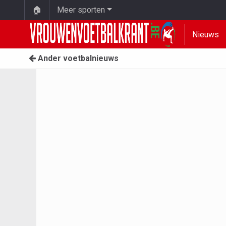
🏠
Meer sporten
Nieuws
Ander voetbalnieuws