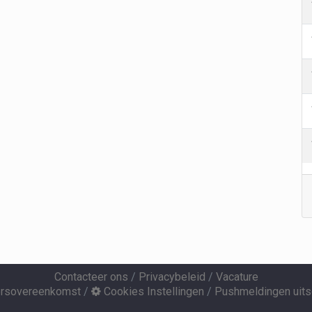
Contacteer ons
/
Privacybeleid
/
Vacature
ersovereenkomst
/
Cookies Instellingen
/
Pushmeldingen uits