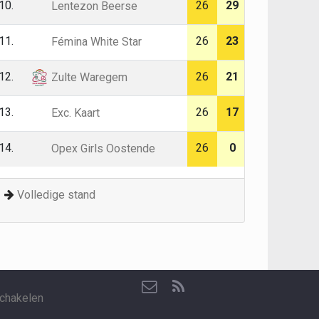
10.
26
29
Lentezon Beerse
11.
26
23
Fémina White Star
12.
26
21
Zulte Waregem
13.
26
17
Exc. Kaart
14.
26
0
Opex Girls Oostende
Volledige stand
chakelen