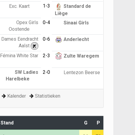
1-3
Exc. Kaart
Standard de
Liège
Opex Girls
0-4
Sinaai Girls
Oostende
Dames Eendracht
0-6
Anderlecht
Aalst
Fémina White Star
2-3
Zulte Waregem
SW Ladies
2-0
Lentezon Beerse
Harelbeke
Kalender
Statistieken
Stand
G
P